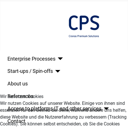
Enterprise Processes
Start-ups / Spin-offs
About us
References
Wir benutzen Cookies
Wir nutzen Cookies auf unserer Website. Einige von ihnen sind
Access to platforms IT and other services
essenziell für den Betrieb der Seite, während andere uns helfen,
diese Website und die Nutzererfahrung zu verbessern (Tracking
Contact
Cookies). Sie können selbst entscheiden, ob Sie die Cookies